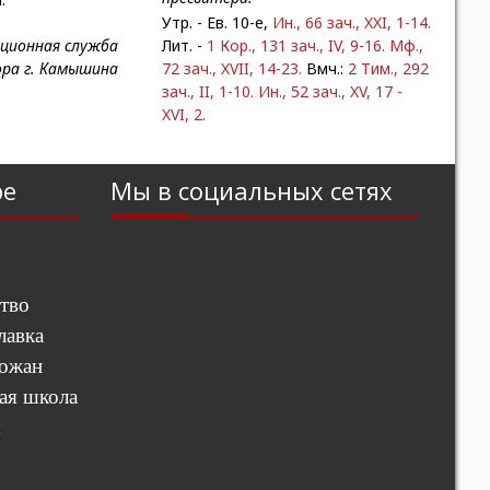
Утр. - Ев. 10-е,
Ин., 66 зач., XXI, 1-14.
ционная служба
Лит. -
1 Кор., 131 зач., IV, 9-16.
Мф.,
ора г. Камышина
72 зач., XVII, 14-23.
Вмч.:
2 Тим., 292
зач., II, 1-10.
Ин., 52 зач., XV, 17 -
XVI, 2.
ре
Мы в социальных сетях
тво
лавка
хожан
ая школа
ы