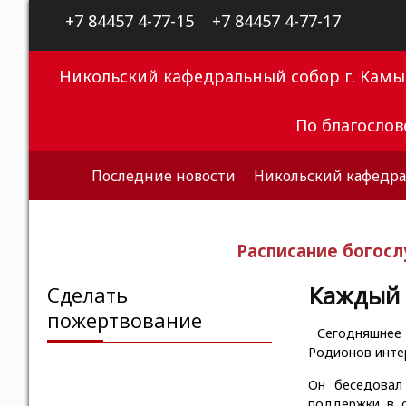
+7 84457 4-77-15
+7 84457 4-77-17
Никольский кафедральный собор г. Кам
По благосло
Последние новости
Никольский кафедра
Расписание богос
Каждый 
Сделать
пожертвование
Сегодняшнее
Родионов интер
Он беседовал
поддержки в с