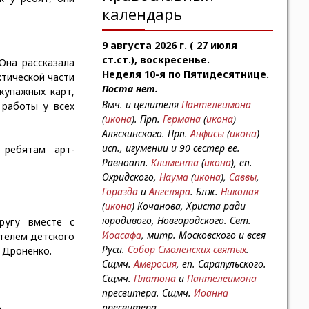
календарь
9 августа 2026 г. ( 27 июля
ст.ст.), воскресенье.
Она рассказала
Неделя 10-я по Пятидесятнице.
ктической части
Поста нет.
купажных карт,
Вмч. и целителя
Пантелеимона
 работы у всех
(
икона
). Прп.
Германа
(
икона
)
Аляскинского. Прп.
Анфисы
(
икона
)
исп., игумении и 90 сестер ее.
 ребятам арт-
Равноапп.
Климента
(
икона
), еп.
Охридского,
Наума
(
икона
),
Саввы
,
Горазда
и
Ангеляра
. Блж.
Николая
(
икона
) Кочанова, Христа ради
юродивого, Новгородского. Свт.
ругу вместе с
Иоасафа
, митр. Московского и всея
телем детского
Руси.
Собор Смоленских святых
.
 Дроненко.
Сщмч.
Амвросия
, еп. Сарапульского.
Сщмч.
Платона
и
Пантелеимона
пресвитера. Сщмч.
Иоанна
пресвитера.
.