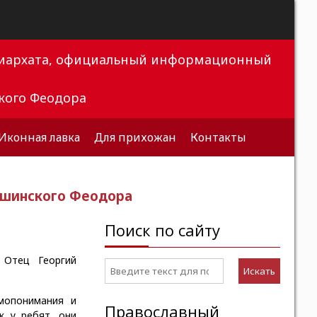
триархата, официальный информационный
кого Феодора
Иконная лавка
Для прихожан
Контакты
ышинского Феодора
Поиск по сайту
 Отец Георгий
Искать
мопонимания и
Православный
к у ребят, они