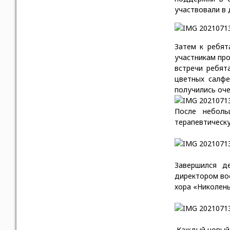
участвовали в 
Затем к ребят
участникам про
встречи ребят
цветных салфе
получились оче
После неболь
терапевтическ
Завершился д
директором во
хора «Николен
Каждый новый д