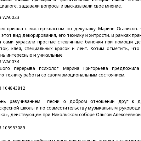
диалоге, задавали вопросы и высказывали свое мнение.
ам пришла с мастер-классом по декупажу Марине Оганисян. 
 этот вид декорирования, его технику и хитрости. В рамках пра
а сами украсили простые стеклянные баночки при помощи де
ток, клея, специальных красок и лент. Хотим отметить, что
нь интересные и уникальные.
шого перерыва психолог Марина Григорьева предложила
ую технику работы со своим эмоциональным состоянием.
ень разучиванием песни о добром отношении друг к д
скресной школы и по совместительству музыкальным руководи
ька», действующем при Никольском соборе Ольгой Алексеевной
ень приносит ребятам новые впечатления, знания, знакомства