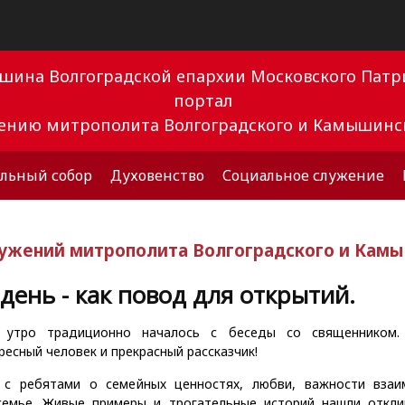
ышина Волгоградской епархии Московского Па
портал
вению митрополита Волгоградского и Камышинс
льный собор
Духовенство
Социальное служение
лужений митрополита Волгоградского и Кам
день - как повод для открытий.
 утро традиционно началось с беседы со священником.
есный человек и прекрасный рассказчик!
 с ребятами о семейных ценностях, любви, важности взаи
емье. Живые примеры и трогательные историй нашли откли