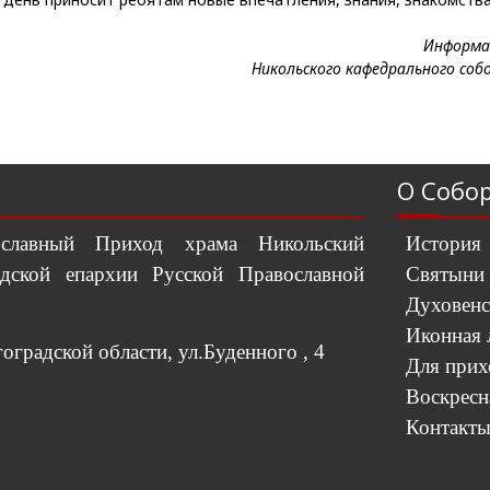
Информа
Никольского кафедрального соб
О Собо
вославный Приход храма Никольский
История
дской епархии Русской Православной
Святыни
Духовенс
Иконная 
градской области, ул.Буденного , 4
Для при
Воскресн
Контакт