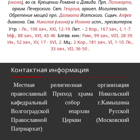
(
икона
), во св. Крещении Романа и Давида. Прп.
Поликарпа
,
архим. Печерского. Свт.
Георгия
, архиеп. Могилевского.
Обретение мощей прп.
Далмата
Исетского. Сщмч.
Алфея
диакона. Свв.
Николая
(
икона
) и
Иоанна
испп., пресвитеров.
Утр. -
Лк., 106 зач., XXI, 12-19.
Лит. -
2 Кор., 167 зач., I, 1-7.
Мф., 88 зач., XXI, 43-46.
Блгвв. кнн.:
Рим., 99 зач., VIII, 28-39.
Ин., 52 зач., XV, 17 - XVI, 2.
Мц.:
2 Кор., 181 зач., VI, 1-10.
Лк.,
33 зач., VII, 36-50
.
Контактная информация
Местная религиозная организация
православный Приход храма Никольский
кафедральный собор г.Камышина
Волгоградской епархии Русской
Православной Церкви (Московский
Патриархат)