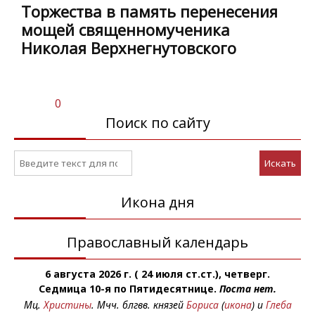
Торжества в память перенесения
мощей священномученика
Николая Верхнегнутовского
0
Поиск по сайту
Искать
Икона дня
Православный календарь
6 августа 2026 г. ( 24 июля ст.ст.), четверг.
Седмица 10-я по Пятидесятнице.
Поста нет.
Мц.
Христины
. Мчч. блгвв. князей
Бориса
(
икона
) и
Глеба