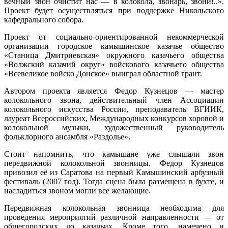
вечный звон очистит нас — в колокола, звонарь, звони!..».
Проект будет осуществляться при поддержке Никольского
кафедрального собора.
Проект от социально-ориентированной некоммерческой
организации городское камышинское казачье общество
«Станица Дмитриевская» окружного казачьего общества
«Волжский казачий округ» войскового казачьего общества
«Всевеликое войско Донское» выиграл областной грант.
Автором проекта является Федор Кузнецов — мастер
колокольного звона, действительный член Ассоциации
колокольного искусства России, преподаватель ВГИИК,
лауреат Всероссийских, Международных конкурсов хоровой и
колокольной музыки, художественный руководитель
фольклорного ансамбля «Раздолье».
Стоит напомнить, что камышане уже слышали звон
передвижной колокольной звонницы. Федор Кузнецов
привозил её из Саратова на первый Камышинский арбузный
фестиваль (2007 год). Тогда сцена была размещена в бухте, и
насладиться звоном могли все желающие.
Передвижная колокольная звонница необходима для
проведения мероприятий различной направленности — от
общегородских до казачьих. Кроме того, намечено и