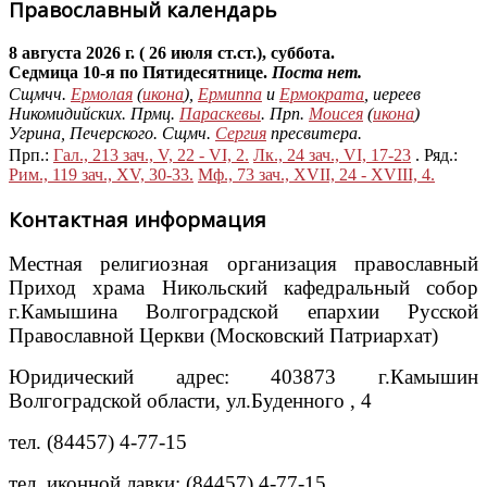
Православный календарь
8 августа 2026 г. ( 26 июля ст.ст.), суббота.
Седмица 10-я по Пятидесятнице.
Поста нет.
Сщмчч.
Ермолая
(
икона
),
Ермиппа
и
Ермократа
, иереев
Никомидийских. Прмц.
Параскевы
. Прп.
Моисея
(
икона
)
Угрина, Печерского. Сщмч.
Сергия
пресвитера.
Прп.:
Гал., 213 зач., V, 22 - VI, 2.
Лк., 24 зач., VI, 17-23
. Ряд.:
Рим., 119 зач., XV, 30-33.
Мф., 73 зач., XVII, 24 - XVIII, 4.
Контактная информация
Местная религиозная организация православный
Приход храма Никольский кафедральный собор
г.Камышина Волгоградской епархии Русской
Православной Церкви (Московский Патриархат)
Юридический адрес: 403873 г.Камышин
Волгоградской области, ул.Буденного , 4
тел. (84457) 4-77-15
тел. иконной лавки: (84457) 4-77-15