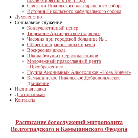
после открытия в 1944 году
Святыни Никольского кафедрального собора
История Никольского кафедрального собора
Духовенство
Социальное служение
Консультативный центр
Тюремное Архиерейское подворье
Часовня при городской больнице № 1
Общество православных врачей
Воскресная школа
Школа будущих первоклассников
Молодежный православный центр
«Преображение»
Группа Анонимных Алкоголиков «Ноев Ковчег»
Камышинское Никольское Добровольческое
Движение
Иконная лавка
Для прихожан
Контакты
Расписание богослужений митрополита
Волгоградского и Камышинского Феодора