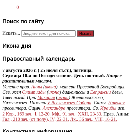
0
Поиск по сайту
Искать...
Искать
Икона дня
Православный календарь
7 августа 2026 г. ( 25 июля ст.ст.), пятница.
Седмица 10-я по Пятидесятнице. День постный.
Пища с
растительным маслом.
Успение прав.
Анны
(
икона
), матери Пресвятой Богородицы.
Свв. жен
Олимпиады
(
икона
) диакониссы и
Евпраксии
девы,
Тавеннской. Прп.
Макария
(
икона
) Желтоводского,
Унженского. Память
V Вселенского Собора
. Сщмч.
Николая
пресвитера. Сщмч.
Александра
пресвитера. Св.
Ираиды
исп.
2 Кор., 169 зач., I, 12-20.
Мф., 91 зач., XXII, 23-33.
Прав. Анны:
Гал., 210 зач. (от полу́), IV, 22-31.
Лк., 36 зач., VIII, 16-21.
Контактная информация