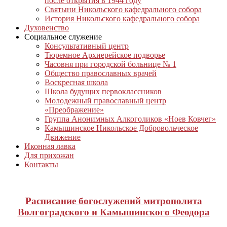
после открытия в 1944 году
Святыни Никольского кафедрального собора
История Никольского кафедрального собора
Духовенство
Социальное служение
Консультативный центр
Тюремное Архиерейское подворье
Часовня при городской больнице № 1
Общество православных врачей
Воскресная школа
Школа будущих первоклассников
Молодежный православный центр
«Преображение»
Группа Анонимных Алкоголиков «Ноев Ковчег»
Камышинское Никольское Добровольческое
Движение
Иконная лавка
Для прихожан
Контакты
Расписание богослужений митрополита
Волгоградского и Камышинского Феодора