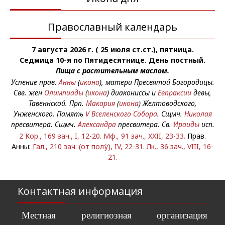
Православный календарь
7 августа 2026 г. ( 25 июля ст.ст.), пятница.
Седмица 10-я по Пятидесятнице. День постный.
Пища с растительным маслом.
Успение прав.
Анны
(
икона
), матери Пресвятой Богородицы.
Свв. жен
Олимпиады
(
икона
) диакониссы и
Евпраксии
девы,
Тавеннской. Прп.
Макария
(
икона
) Желтоводского,
Унженского. Память
V Вселенского Собора
. Сщмч.
Николая
пресвитера. Сщмч.
Александра
пресвитера. Св.
Ираиды
исп.
2 Кор., 169 зач., I, 12-20.
Мф., 91 зач., XXII, 23-33.
Прав.
Анны:
Гал., 210 зач. (от полу́), IV, 22-31.
Лк., 36 зач., VIII, 16-
21.
Контактная информация
Местная религиозная организация