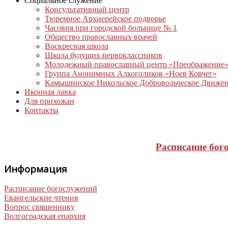
Социальное служение
Консультативный центр
Тюремное Архиерейское подворье
Часовня при городской больнице № 1
Общество православных врачей
Воскресная школа
Школа будущих первоклассников
Молодежный православный центр «Преображение
Группа Анонимных Алкоголиков «Ноев Ковчег»
Камышинское Никольское Добровольческое Движе
Иконная лавка
Для прихожан
Контакты
Расписание бог
Информация
Расписание богослужений
Евангельские чтения
Вопрос священнику
Волгоградская епархия