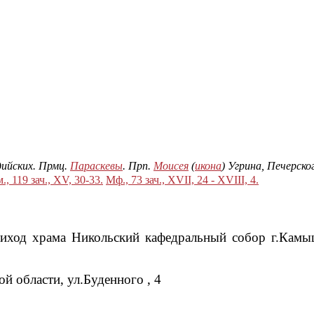
дийских. Прмц.
Параскевы
. Прп.
Моисея
(
икона
) Угрина, Печерск
., 119 зач., XV, 30-33.
Мф., 73 зач., XVII, 24 - XVIII, 4.
риход храма Никольский кафедральный собор г.Камы
 области, ул.Буденного , 4