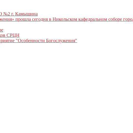
ЗО №2 г. Камышина
ужения» прошла сегодня в Никольском кафедральном соборе гор
ре
иков СРЦН
приятие "Особенности Богослужения"