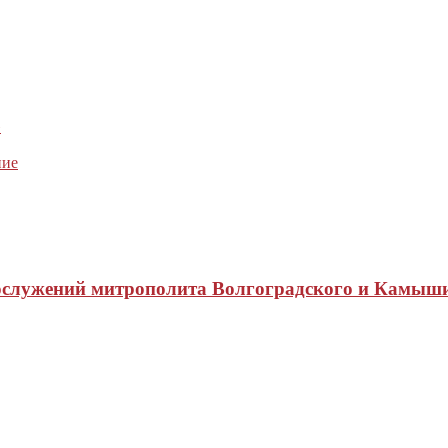
»
ние
ослужений митрополита Волгоградского и Камыш