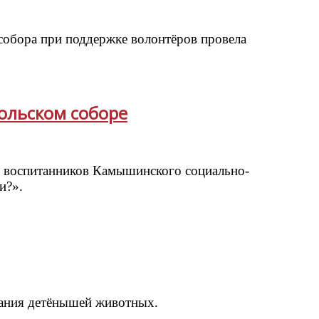
собора при поддержке волонтёров провела
кольском соборе
ля воспитанников Камышинского социально-
и?».
вания детёнышей животных.