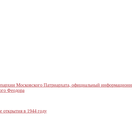
 епархии Московского Патриархата, официальный информацион
ого Феодора
 открытия в 1944 году