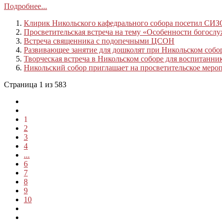
Подробнее...
Клирик Никольского кафедрального собора посетил СИ
Просветительская встреча на тему «Особенности богосл
Встреча священника с подопечными ЦСОН
Развивающее занятие для дошколят при Никольском собо
Творческая встреча в Никольском соборе для воспитанн
Никольский собор приглашает на просветительское меро
Страница 1 из 583
1
2
3
4
...
6
7
8
9
10