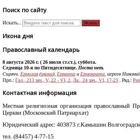
Поиск по сайту
Искать...
Искать
Икона дня
Православный календарь
8 августа 2026 г. ( 26 июля ст.ст.), суббота.
Седмица 10-я по Пятидесятнице.
Поста нет.
Сщмчч.
Ермолая
(
икона
),
Ермиппа
и
Ермократа
, иереев Никоми
Прп.:
Гал., 213 зач., V, 22 - VI, 2.
Лк., 24 зач., VI, 17-23
. Ряд.:
Рим
Контактная информация
Местная религиозная организация православный П
Церкви (Московский Патриархат)
Юридический адрес: 403873 г.Камышин Волгоградской
тел. (84457) 4-77-15