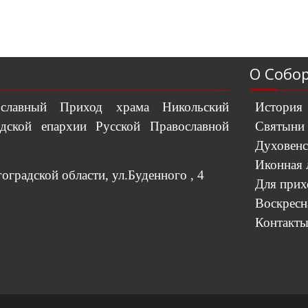
О Собо
вославный Приход храма Никольский
История
дской епархии Русской Православной
Святыни
Духовенс
Иконная 
градской области, ул.Буденного , 4
Для при
Воскресн
Контакт