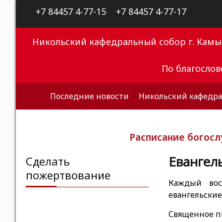
+7 84457 4-77-15
+7 84457 4-77-17
Никольский кафедральный собор г. Кам
По благосло
Последние новости
Никольский кафедра
Расписание богос
Евангел
Сделать
пожертвование
Каждый вос
евангельские
Священное пи