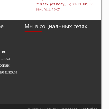
210 зач. (от полу́), IV, 22-31.
Лк., 36
зач., VIII, 16-21.
ре
Мы в социальных сетях
тво
лавка
хожан
ая школа
ы