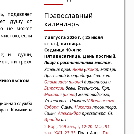
ь, подавляет
Православный
дает душу от
календарь
то не может
т чистою, если
7 августа 2026 г. ( 25 июля
ст.ст.), пятница.
Седмица 10-я по
лие; и души,
Пятидесятнице. День постный.
он, ни грех».
Пища с растительным маслом.
Успение прав.
Анны
(
икона
), матери
Пресвятой Богородицы. Свв. жен
 Никольском
Олимпиады
(
икона
) диакониссы и
Евпраксии
девы, Тавеннской. Прп.
Макария
(
икона
) Желтоводского,
Унженского. Память
V Вселенского
ионная служба
Собора
. Сщмч.
Николая
пресвитера.
ра г. Камышина
Сщмч.
Александра
пресвитера. Св.
Ираиды
исп.
2 Кор., 169 зач., I, 12-20.
Мф., 91
зач., XXII, 23-33.
Прав. Анны:
Гал.,