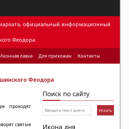
триархата, официальный информационный
кого Феодора
Иконная лавка
Для прихожан
Контакты
ышинского Феодора
Поиск по сайту
ре проходят
Искать
оворят святые
Икона дня