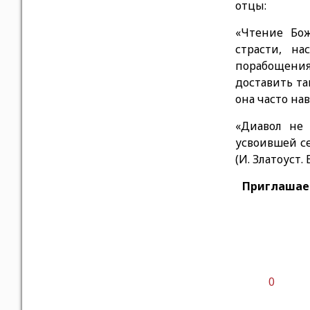
отцы:
«
Чтение Бож
страсти, на
порабощени
доставить так
она часто на
«Диавол не 
усвоившей се
(И. Златоуст.
Приглашаем
0