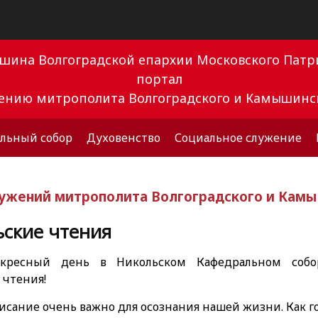
ышина Волгоградской епархии Московского Па
портал
вению митрополита Волгоградского и Камышинс
льный собор
Духовенство
Социальное служение
лужений митрополита Волгоградского и Кам
ьские чтения
кресный день в Никольском Кафедральном собо
 чтения!
сание очень важно для осознания нашей жизни. Как г