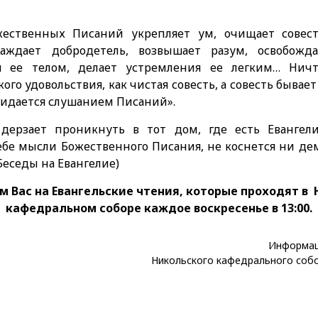
ественных Писаний укрепляет ум, очищает совест
саждает добродетель, возвышает разум, освобож
я ее телом, делает устремления ее легким… Нич
ого удовольствия, как чистая совесть, а совесть бывае
видается слушанием Писаний».
дерзает проникнуть в тот дом, где есть Еванге
бе мысли Божественного Писания, не коснется ни дем
 Беседы на Евангелие)
 Вас на Евангельские чтения, которые проходят в
кафедральном соборе каждое воскресенье в 13:00.
Информац
Никольского кафедрального собо