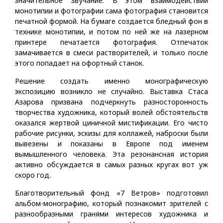
значительное звучание. В этом взаимодействии
монотипии и фотографии сама фотография становится
печатной формой. На бумаге создается бледный фон в
технике монотипии, и потом по ней же на лазерном
принтере печатается фотография. Отпечаток
замачивается в смеси растворителей, и только после
этого попадает на офортный станок.
Решение создать именно монографическую
экспозицию возникло не случайно. Выставка Стаса
Азарова призвана подчеркнуть разносторонность
творчества художника, который волей обстоятельств
оказался жертвой циничной мистификации. Его чисто
рабочие рисунки, эскизы для коллажей, наброски были
вывезены и показаны в Европе под именем
вымышленного человека. Эта резонансная история
активно обсуждается в самых разных кругах вот уж
скоро год.
Благотворительный фонд «7 Ветров» подготовил
альбом-монографию, который познакомит зрителей с
разнообразными гранями интересов художника и