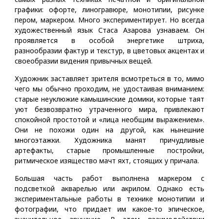
графики: офорте, линогравюре, монотипии, рисунке
пером, маркером. Много экспериментирует. Но всегда
художественный язык Стаса Азарова узнаваем. Он
проявляется в особой энергетике штриха,
разнообразии фактур и текстур, в цветовых акцентах и
своеобразии видения привычных вещей.
Художник заставляет зрителя всмотреться в то, мимо
чего мы обычно проходим, не удостаивая вниманием:
старые неуклюжие камышинские домики, которые таят
уют безвозвратно утраченного мира, привлекают
спокойной простотой и «лица необщим выражением».
Они не похожи один на другой, как нынешние
многоэтажки. Художника манят причудливые
артефакты, старые промышленные постройки,
ритмическое изящество мачт яхт, стоящих у причала.
Большая часть работ выполнена маркером с
подсветкой акварелью или акрилом. Однако есть
экспериментальные работы в технике монотипии и
фотографии, что придает им какое-то эпическое,