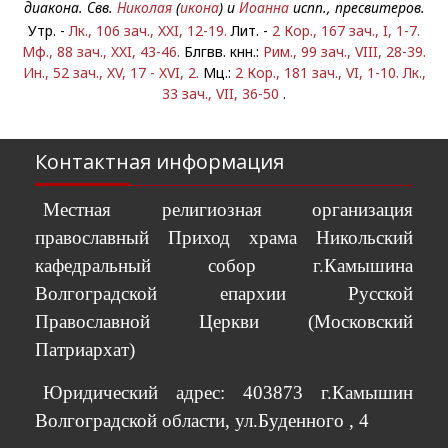
диакона. Свв.
Николая
(
икона
) и
Иоанна
испп., пресвитеров.
Утр. -
Лк., 106 зач., XXI, 12-19.
Лит. -
2 Кор., 167 зач., I, 1-7.
Мф., 88 зач., XXI, 43-46.
Блгвв. кнн.:
Рим., 99 зач., VIII, 28-39.
Ин., 52 зач., XV, 17 - XVI, 2.
Мц.:
2 Кор., 181 зач., VI, 1-10.
Лк.,
33 зач., VII, 36-50
.
Контактная информация
Местная религиозная организация
православный Приход храма Никольский
кафедральный собор г.Камышина
Волгоградской епархии Русской
Православной Церкви (Московский
Патриархат)
Юридический адрес: 403873 г.Камышин
Волгоградской области, ул.Буденного , 4