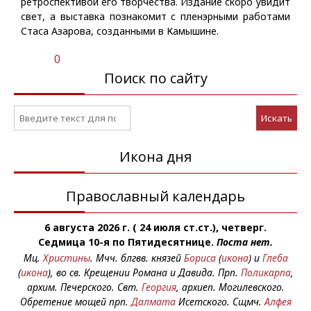
ретроспективой его творчества. Издание скоро увидит
свет, а выставка познакомит с пленэрными работами
Стаса Азарова, созданными в Камышине.
0
Поиск по сайту
Искать
Икона дня
Православный календарь
6 августа 2026 г. ( 24 июля ст.ст.), четверг.
Седмица 10-я по Пятидесятнице.
Поста нет.
Мц.
Христины
. Мчч. блгвв. князей
Бориса
(
икона
) и
Глеба
(
икона
), во св. Крещении Романа и Давида. Прп.
Поликарпа
,
архим. Печерского. Свт.
Георгия
, архиеп. Могилевского.
Обретение мощей прп.
Далмата
Исетского. Сщмч.
Алфея